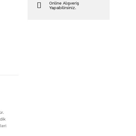
Online Alışveriş
Yapabilirsiniz.
ür.
 dik
leri