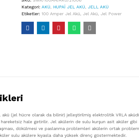
Kategori:
AKÜ
,
HUPAİ JEL AKÜ
,
JELL AKÜ
Etiketler:
100 Amper Jel Akü
,
Jel Akü
,
Jel Power
kleri
ü (jel hücre olarak da bilinir) jelleştirilmiş elektrolitik VRLA aküd
mli hareketsiz hale getirilir. Jel akülerin de sulu kurşun asit aküler gibi
laşması, dökülmesi ve paslanma problemleri akülerin ortak problem
l aküler sulu akülere kıyasla daha yüksek direnç göstermektedir.