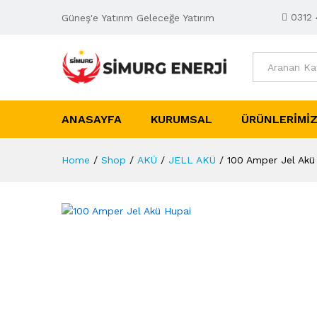
0312 
Güneş'e Yatırım Geleceğe Yatırım
All
ANASAYFA
KURUMSAL
ÜRÜNLERIMI
Home
/
Shop
/
AKÜ
/
JELL AKÜ
/
100 Amper Jel Akü