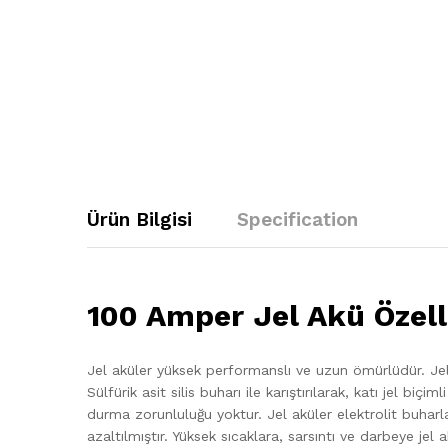
Ürün Bilgisi
Specification
100 Amper Jel Akü Özelli
Jel aküler yüksek performanslı ve uzun ömürlüdür. Jel ak
Sülfürik asit silis buharı ile karıştırılarak, katı jel biçi
durma zorunluluğu yoktur. Jel aküler elektrolit buhar
azaltılmıştır. Yüksek sıcaklara, sarsıntı ve darbeye je