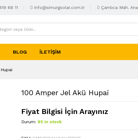
419 88 11
info@simurgsolar.com.tr
Çamlıca Mah. Ana
Z
BLOG
İLETIŞIM
 Hupai
100 Amper Jel Akü Hupai
Fiyat Bilgisi İçin Arayınız
Durum:
85 in stock
SKU:
SMR/100AH/AKU/21006